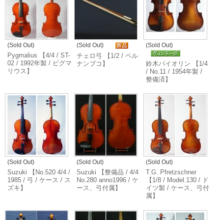
(Sold Out)
(Sold Out)
(Sold Out)
Pygmalius 【4/4 / ST-
チェロ弓 【1/2 / ペル
02 / 1992年製 / ピグマ
ナンブコ】
鈴木バイオリン 【1/4
リウス】
/ No.11 / 1954年製 /
整備済】
(Sold Out)
(Sold Out)
(Sold Out)
Suzuki 【No.520 4/4 /
Suzuki 【整備品 / 4/4
T.G. Pfretzschner
1985 / 弓 / ケース / ス
No.280 anno1996 / ケ
【1/8 / Model.130 / ド
ズキ】
ース、弓付属】
イツ製 / ケース、弓付
属】