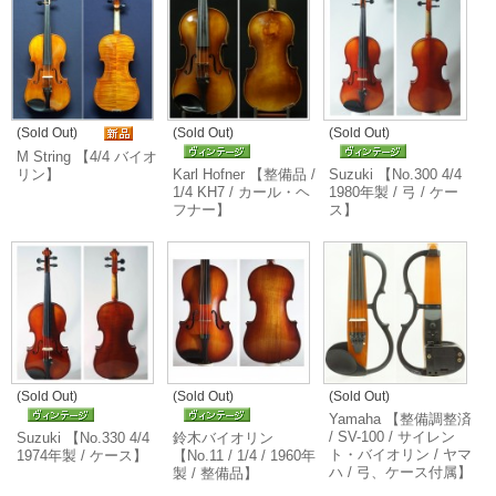
(Sold Out)
(Sold Out)
(Sold Out)
M String 【4/4 バイオ
リン】
Karl Hofner 【整備品 /
Suzuki 【No.300 4/4
1/4 KH7 / カール・ヘ
1980年製 / 弓 / ケー
フナー】
ス】
(Sold Out)
(Sold Out)
(Sold Out)
Yamaha 【整備調整済
/ SV-100 / サイレン
Suzuki 【No.330 4/4
鈴木バイオリン
ト・バイオリン / ヤマ
1974年製 / ケース】
【No.11 / 1/4 / 1960年
ハ / 弓、ケース付属】
製 / 整備品】