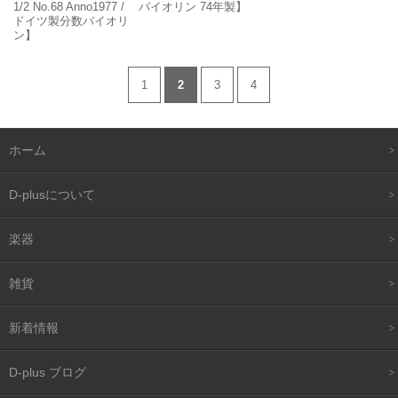
1/2 No.68 Anno1977 /
バイオリン 74年製】
ドイツ製分数バイオリ
ン】
1
2
3
4
ホーム
D-plusについて
楽器
雑貨
新着情報
D-plus ブログ