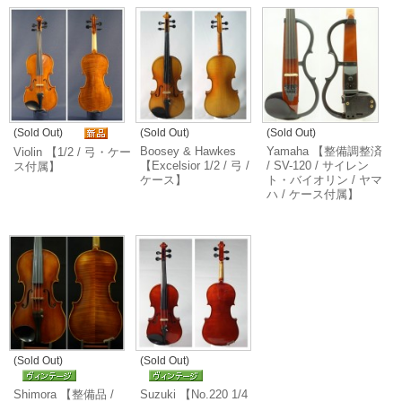
(Sold Out)
(Sold Out)
(Sold Out)
Boosey & Hawkes
Yamaha 【整備調整済
Violin 【1/2 / 弓・ケー
【Excelsior 1/2 / 弓 /
/ SV-120 / サイレン
ス付属】
ケース】
ト・バイオリン / ヤマ
ハ / ケース付属】
(Sold Out)
(Sold Out)
Shimora 【整備品 /
Suzuki 【No.220 1/4