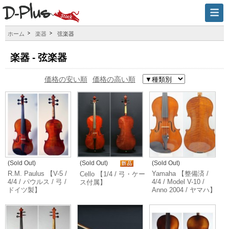
ホーム
楽器
弦楽器
楽器 - 弦楽器
価格の安い順
価格の高い順
(Sold Out)
(Sold Out)
(Sold Out)
R.M. Paulus 【V-5 /
Yamaha 【整備済 /
Cello 【1/4 / 弓・ケー
4/4 / パウルス / 弓 /
4/4 / Model V-10 /
ス付属】
ドイツ製】
Anno 2004 / ヤマハ】