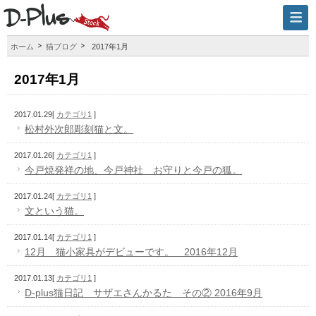
ホーム
猫ブログ
2017年1月
2017年1月
2017.01.29
[
カテゴリ1
]
松村外次郎彫刻猫と文。
2017.01.26
[
カテゴリ1
]
今戸焼発祥の地、今戸神社 お守りと今戸の狐。
2017.01.24
[
カテゴリ1
]
文という猫。
2017.01.14
[
カテゴリ1
]
12月 猫小家具がデビューです。 2016年12月
2017.01.13
[
カテゴリ1
]
D-plus猫日記 サザエさんかるた その② 2016年9月